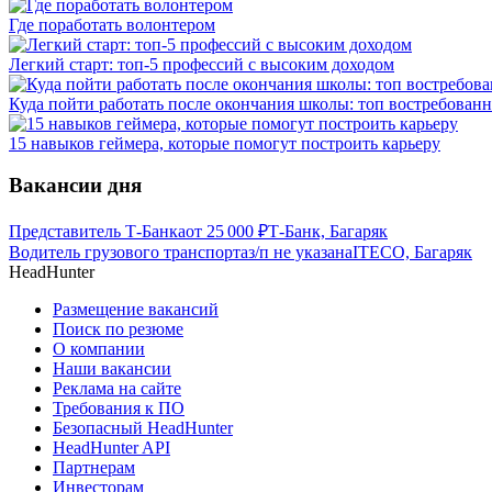
Где поработать волонтером
Легкий старт: топ-5 профессий с высоким доходом
Куда пойти работать после окончания школы: топ востребован
15 навыков геймера, которые помогут построить карьеру
Вакансии дня
Представитель Т-Банка
от
25 000
₽
Т-Банк, Багаряк
Водитель грузового транспорта
з/п не указана
ITECO, Багаряк
HeadHunter
Размещение вакансий
Поиск по резюме
О компании
Наши вакансии
Реклама на сайте
Требования к ПО
Безопасный HeadHunter
HeadHunter API
Партнерам
Инвесторам