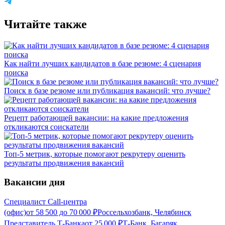
Читайте также
Как найти лучших кандидатов в базе резюме: 4 сценария
поиска
Поиск в базе резюме или публикация вакансий: что лучше?
Рецепт работающей вакансии: на какие предложения
откликаются соискатели
Топ-5 метрик, которые помогают рекрутеру оценить
результаты продвижения вакансий
Вакансии дня
Специалист Call-центра
(офис)
от
58 500
до
70 000
₽
Россельхозбанк, Челябинск
Представитель Т-Банка
от
25 000
₽
Т-Банк, Багаряк