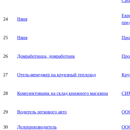
Сиб
Евр
24
Няня
пре
25
Няня
Про
26
Домработница, домработник
Про
27
Отель-менеджер на круизный теплоход
Кру
28
Комплектовщик на склад книжного магазина
СИ
29
Водитель легкового авто
ООО
30
Делопроизводитель
ООО