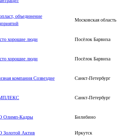
антрацит
опласт, объединение
Московская область
дприятий
сто хорошие люди
Посёлок Барвиха
сто хорошие люди
Посёлок Барвиха
изная компания Созвездие
Санкт-Петербург
МПЛЕКС
Санкт-Петербург
 Олимп-Кадры
Билибино
 Золотой Актив
Иркутск