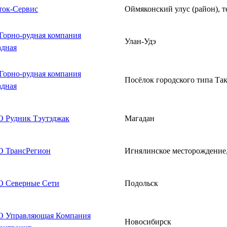
ток-Сервис
Оймяконский улус (район), 
Горно-рудная компания
Улан-Удэ
адная
Горно-рудная компания
Посёлок городского типа Та
адная
 Рудник Тэутэджак
Магадан
 ТрансРегион
Игнялинское месторождение,
 Северные Сети
Подольск
 Управляющая Компания
Новосибирск