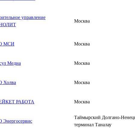
оительное управление
Москва
НОЛИТ
О МСИ
Москва
сул Медиа
Москва
 Холва
Москва
ЕЙКЕТ РАБОТА
Москва
Таймырский Долгано-Ненец
 Энергосервис
терминал Таналау