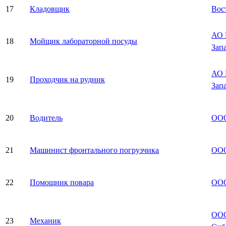
17
Кладовщик
Вос
АО 
18
Мойщик лабораторной посуды
Зап
АО 
19
Проходчик на рудник
Зап
20
Водитель
ООО
21
Машинист фронтального погрузчика
ООО
22
Помощник повара
ООО
ООО
23
Механик