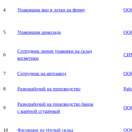
4
Упаковщик яиц в лотки на ферму
ООО
5
Упаковщик шоколада
ООО
Сотрудник линии упаковки на склад
6
СИ
косметики
7
Сотрудник на автозавод
ООО
8
Разнорабочий на производство
Раб
Разнорабочий на производство банок
9
ООО
с варёной сгущёнкой
10
Фасовщик на тёплый склад
ООО