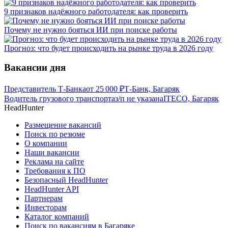
9 признаков надёжного работодателя: как проверить
Почему не нужно бояться ИИ при поиске работы
Прогноз: что будет происходить на рынке труда в 2026 году
Вакансии дня
Представитель Т-Банка
от
25 000
₽
Т-Банк, Багаряк
Водитель грузового транспорта
з/п не указана
ITECO, Багаряк
HeadHunter
Размещение вакансий
Поиск по резюме
О компании
Наши вакансии
Реклама на сайте
Требования к ПО
Безопасный HeadHunter
HeadHunter API
Партнерам
Инвесторам
Каталог компаний
Поиск по вакансиям в Багаряке