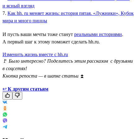
и ясный взгляд
7.
Как hh. ru меняет жизнь: история пятая. «Лужники», Кубок
мира и много пиццы
И пусть ваши мечты тоже станут
реальными историями
.
А первый шаг к этому поможет сделать hh.ru.
Изменить жизнь вместе с hh.ru
🚩
Было интересно? Поделитесь этим рассказом с друзьями
в соцсетях!
Кнопка репоста — в шапке статьи
⏫
↩
К другим статьям