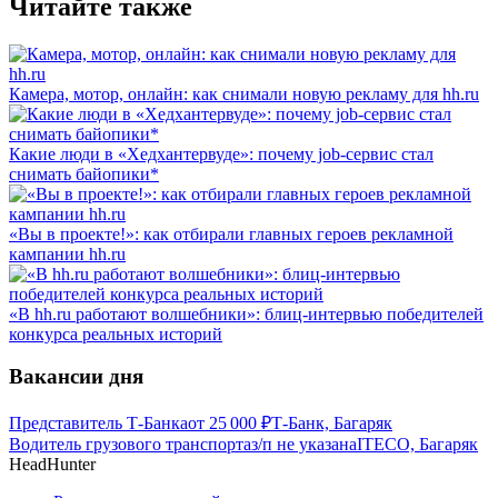
Читайте также
Камера, мотор, онлайн: как снимали новую рекламу для hh.ru
Какие люди в «Хедхантервуде»: почему job-сервис стал
снимать байопики*
«Вы в проекте!»: как отбирали главных героев рекламной
кампании hh.ru
«В hh.ru работают волшебники»: блиц-интервью победителей
конкурса реальных историй
Вакансии дня
Представитель Т-Банка
от
25 000
₽
Т-Банк, Багаряк
Водитель грузового транспорта
з/п не указана
ITECO, Багаряк
HeadHunter