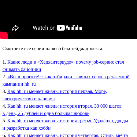
Смотрите все серии нашего бэкстейдж-проекта:
1.
Какие люди в «Хедхантервуде»: почему job-сервис стал
снимать байопики
2.
«Вы в проекте!»: как отбирали главных героев рекламной
кампании hh. ru
3.
Как hh. ru меняет жизнь: история первая. Море,
электричество и харизма
4.
Как hh. ru меняет жизнь: история вторая. 30 000 шагов
в день, 25 дублей и одна большая любовь
5.
Как hh. ru меняет жизнь: история третья. Удалёнка, дреды
и разработка как хобби
6.
Как hh. ru меняет жизнь: история четвёртая. Стиль, мечта