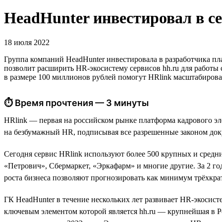
HeadHunter инвестировал в с
18 июля 2022
Группа компаний HeadHunter инвестировала в разработчика п
позволит расширить HR-экосистему сервисов hh.ru для работы
в размере 100 миллионов рублей помогут HRlink масштабирова
⏱ Время прочтения — 3 минуты
HRlink — первая на российском рынке платформа кадрового эл
на безбумажный HR, подписывая все разрешенные законом док
Сегодня сервис HRlink используют более 500 крупных и средн
«Петрович», Сбермаркет, «Эркафарм» и многие другие. За 2 год
роста бизнеса позволяют прогнозировать как минимум трёхкрат
ГК HeadHunter в течение нескольких лет развивает HR-экосистем
ключевым элементом которой является hh.ru — крупнейшая в Р