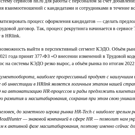
стему сервисов hh.ru для работы с персоналом за счёт добавле
я взаимоотношений с кандидатами и сотрудниками в течение вс
матизировать процесс оформления кандидатов — сделать предлож
овой договор. Так, процесс рекрутинга начинается в сервисе Ta
 в HRlink.
л возможность выйти в перспективный сегмент КЭДО. Объём рын
е 2021 года принят 377-ФЗ «О внесении изменений в Трудовой к
с на системы КЭДО резко вырос, а объём рынка по итогам 2022 г
окументооборота, наиболее прогрессивный продукт с наилучшим
 об инвестиции в HRlink является логичным этапом нашей стр
д на автоматизацию HR-процессов и рады предложить клиентам
го развития и масштабирования, сохранив при этом свою уника
 человек, до заметного игрока рынка HR-Tech с наиболее зрелым
eadHunter — знаковой компанией в сфере HR — позволит нам укр
м к активной фазе масштабирования, поэтому именно сейчас дл