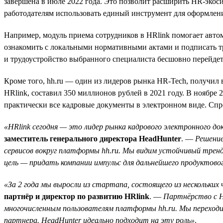
завершена в июле 2022 года. Это позволит расширить HR-экоси
работодателям использовать единый инструмент для оформлени
Например, модуль приема сотрудников в HRlink помогает авто
ознакомить с локальными нормативными актами и подписать труд
и трудоустройство выбранного специалиста бесшовно перейдет
Кроме того, hh.ru — один из лидеров рынка HR-Tech, получи
HRlink, составил 350 миллионов рублей в 2021 году. В ноябр
практически все кадровые документы в электронном виде. Спро
«HRlink сегодня — это лидер рынка кадрового электронного д
заместитель генерального директора HeadHunter
. —
Решение
сервисов вокруг платформы hh.ru. Мы видим устойчивый трен
цель — придать компании импульс для дальнейшего продуктово
«За 2 года мы выросли из стартапа, состоящего из нескольких
партнёр и директор по развитию HRlink
. —
Партнёрство с H
многочисленным пользователям платформы hh.ru. Мы переходи
партнера. HeadHunter идеально подходит на эту роль»
.