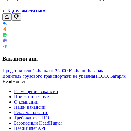
↩
К другим статьям
Вакансии дня
Представитель Т-Банка
от
25 000
₽
Т-Банк, Багаряк
Водитель грузового транспорта
з/п не указана
ITECO, Багаряк
HeadHunter
Размещение вакансий
Поиск по резюме
О компании
Наши вакансии
Реклама на сайте
Требования к ПО
Безопасный HeadHunter
HeadHunter API