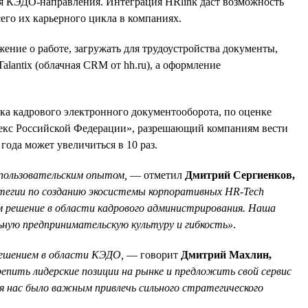
ния КЭДО-направления. Интеграция HRlink даст возможность
его их карьерного цикла в компаниях.
ение о работе, загружать для трудоустройства документы,
lantix (облачная CRM от hh.ru), а оформление
ка кадрового электронного документооборота, по оценке
одекс Российской Федерации», разрешающий компаниям вести
ода может увеличиться в 10 раз.
 пользовательским опытом,
— отметил
Дмитрий Сергиенков,
атегии по созданию экосистемы корпоративных HR-Tech
 решение в области кадрового администрирования. Наша
льную предпринимательскую культуру и гибкость»
.
 решением в области КЭДО,
— говорит
Дмитрий Махлин,
епить лидерские позиции на рынке и предложить свой сервис
я нас было важным привлечь сильного стратегического