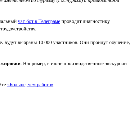
 агентством по туризму (Ростуризм) и президентской
ециальный
чат-бот в Телеграме
проводит диагностику
трудоустройству.
е. Будут выбраны 10 000 участников. Они пройдут обучение,
тажировки
. Например, в июне производственные экскурсии
айте
«Больше, чем работа»
.