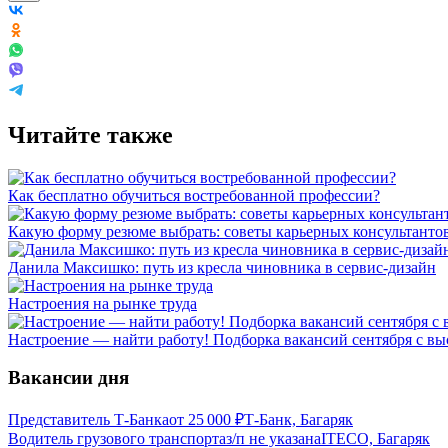
Читайте также
Как бесплатно обучиться востребованной профессии?
Какую форму резюме выбрать: советы карьерных консультанто
Данила Максишко: путь из кресла чиновника в сервис-дизайн
Настроения на рынке труда
Настроение — найти работу! Подборка вакансий сентября с в
Вакансии дня
Представитель Т-Банка
от
25 000
₽
Т-Банк, Багаряк
Водитель грузового транспорта
з/п не указана
ITECO, Багаряк