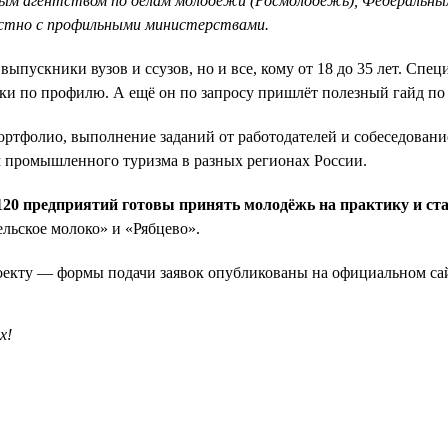
ым агентством по делам молодёжи (Росмолодёжь), Федеральным
стно с профильными министерствами.
 выпускники вузов и ссузов, но и все, кому от 18 до 35 лет. Сп
ки по профилю. А ещё он по запросу пришлёт полезный гайд по 
портфолио, выполнение заданий от работодателей и собеседовани
 промышленного туризма в разных регионах России.
 120 предприятий готовы принять молодёжь на практику и с
льское молоко» и «Рябцево».
роекту — формы подачи заявок опубликованы на официальном с
х!