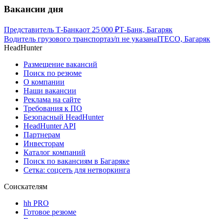
Вакансии дня
Представитель Т-Банка
от
25 000
₽
Т-Банк, Багаряк
Водитель грузового транспорта
з/п не указана
ITECO, Багаряк
HeadHunter
Размещение вакансий
Поиск по резюме
О компании
Наши вакансии
Реклама на сайте
Требования к ПО
Безопасный HeadHunter
HeadHunter API
Партнерам
Инвесторам
Каталог компаний
Поиск по вакансиям в Багаряке
Сетка: соцсеть для нетворкинга
Соискателям
hh PRO
Готовое резюме