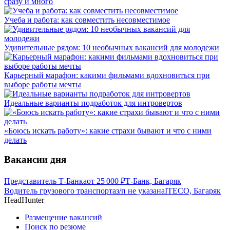
сразу и много
Учеба и работа: как совместить несовместимое
Удивительные рядом: 10 необычных вакансий для молодежи
Карьерный марафон: какими фильмами вдохновиться при
выборе работы мечты
Идеальные варианты подработок для интровертов
«Боюсь искать работу»: какие страхи бывают и что с ними
делать
Вакансии дня
Представитель Т-Банка
от
25 000
₽
Т-Банк, Багаряк
Водитель грузового транспорта
з/п не указана
ITECO, Багаряк
HeadHunter
Размещение вакансий
Поиск по резюме