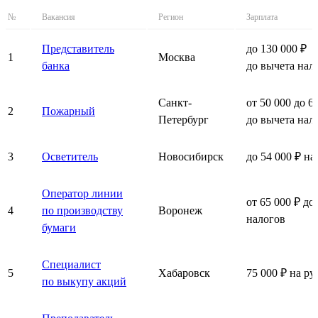
№
Вакансия
Регион
Зарплата
Представитель
до 130 000 ₽
1
Москва
банка
до вычета нал
Санкт-
от 50 000 до 6
2
Пожарный
Петербург
до вычета нал
3
Осветитель
Новосибирск
до 54 000 ₽ на
Оператор линии
от 65 000 ₽ до
4
по производству
Воронеж
налогов
бумаги
Специалист
5
Хабаровск
75 000 ₽ на ру
по выкупу акций