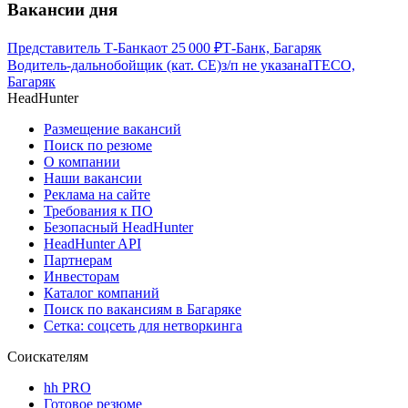
Вакансии дня
Представитель Т-Банка
от
25 000
₽
Т-Банк, Багаряк
Водитель-дальнобойщик (кат. CE)
з/п не указана
ITECO,
Багаряк
HeadHunter
Размещение вакансий
Поиск по резюме
О компании
Наши вакансии
Реклама на сайте
Требования к ПО
Безопасный HeadHunter
HeadHunter API
Партнерам
Инвесторам
Каталог компаний
Поиск по вакансиям в Багаряке
Сетка: соцсеть для нетворкинга
Соискателям
hh PRO
Готовое резюме