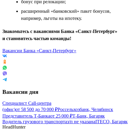
бонус при релокации;
расширенный «банковский» пакет бонусов,
например, льготы на ипотеку.
Знакомьтесь с вакансиями Банка «Санкт-Петербург»
и становитесь частью команды!
Вакансии Банка «Санкт-Петербург»
Вакансии дня
Специалист Call-центра
(офис)
от
58 500
до
70 000
₽
Россельхозбанк, Челябинск
Представитель Т-Банка
от
25 000
₽
Т-Банк, Багаряк
Водитель грузового транспорта
з/п не указана
ITECO, Багаряк
HeadHunter