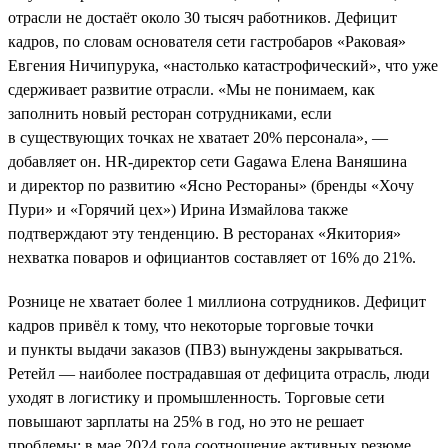
отрасли не достаёт около 30 тысяч работников. Дефицит
кадров, по словам основателя сети гастробаров «Раковая»
Евгения Ничипурука, «настолько катастрофический», что уже
сдерживает развитие отрасли. «Мы не понимаем, как
заполнить новый ресторан сотрудниками, если
в существующих точках не хватает 20% персонала», —
добавляет он. HR-директор сети Gagawa Елена Ваняшина
и директор по развитию «Ясно Рестораны» (бренды «Хочу
Пури» и «Горячий цех») Ирина Измайлова также
подтверждают эту тенденцию. В ресторанах «Якитория»
нехватка поваров и официантов составляет от 16% до 21%.
Рознице не хватает более 1 миллиона сотрудников. Дефицит
кадров привёл к тому, что некоторые торговые точки
и пункты выдачи заказов (ПВЗ) вынуждены закрываться.
Ретейл — наиболее пострадавшая от дефицита отрасль, люди
уходят в логистику и промышленность. Торговые сети
повышают зарплаты на 25% в год, но это не решает
проблемы: в мае 2024 года соотношение активных резюме