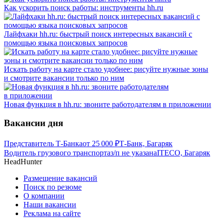
Как ускорить поиск работы: инструменты hh.ru
Лайфхаки hh.ru: быстрый поиск интересных вакансий с
помощью языка поисковых запросов
Искать работу на карте стало удобнее: рисуйте нужные зоны
и смотрите вакансии только по ним
Новая функция в hh.ru: звоните работодателям в приложении
Вакансии дня
Представитель Т-Банка
от
25 000
₽
Т-Банк, Багаряк
Водитель грузового транспорта
з/п не указана
ITECO, Багаряк
HeadHunter
Размещение вакансий
Поиск по резюме
О компании
Наши вакансии
Реклама на сайте