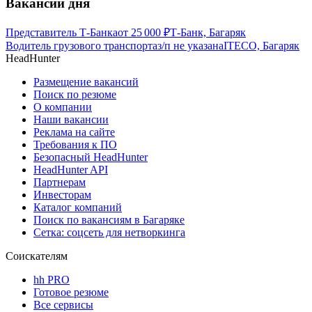
Вакансии дня
Представитель Т-Банка
от
25 000
₽
Т-Банк, Багаряк
Водитель грузового транспорта
з/п не указана
ITECO, Багаряк
HeadHunter
Размещение вакансий
Поиск по резюме
О компании
Наши вакансии
Реклама на сайте
Требования к ПО
Безопасный HeadHunter
HeadHunter API
Партнерам
Инвесторам
Каталог компаний
Поиск по вакансиям в Багаряке
Сетка: соцсеть для нетворкинга
Соискателям
hh PRO
Готовое резюме
Все сервисы