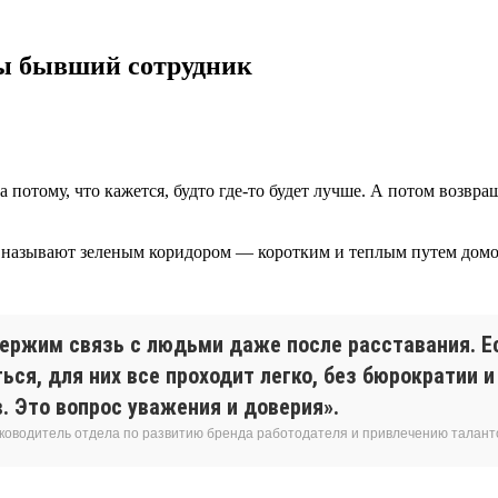
 ты бывший сотрудник
да потому, что кажется, будто где-то будет лучше. А потом возв
о называют зеленым коридором — коротким и теплым путем домой
ержим связь с людьми даже после расставания. Е
ься, для них все проходит легко, без бюрократии 
. Это вопрос уважения и доверия».
уководитель отдела по развитию бренда работодателя и привлечению талант