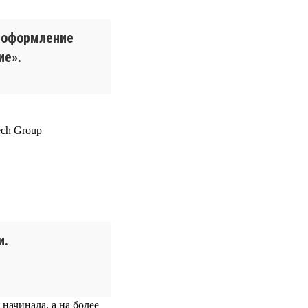
е оформление
ие».
и.
 начинала, а на более