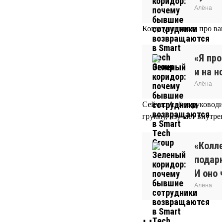
Алёна
Когда услышала про ва
«Я про
и на н
Алёна
Сейчас Алёна руководи
группу, изучает внутр
«Колл
подар
И оно 
Алёна