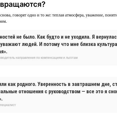
звращаются?
снова, говорят одно и то же: теплая атмосфера, уважение, понят
оим.
остей не было. Как будто и не уходила. Я вернулас
 уважают людей. И потому что мне близка культур
я».
ководитель направления по компенсациям и льготам
яли как родного. Уверенность в завтрашнем дне, с
мальные отношения с руководством — все это я сн
».
специалист