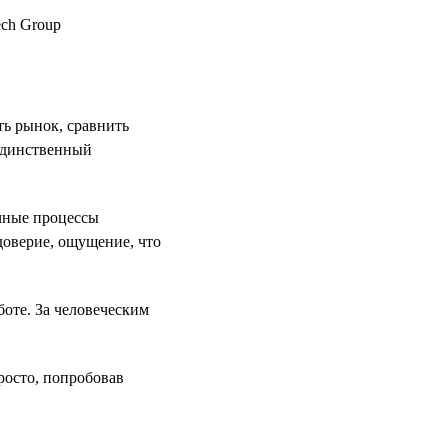
ть рынок, сравнить
 единственный
ачные процессы
доверие, ощущение, что
боте. За человеческим
росто, попробовав