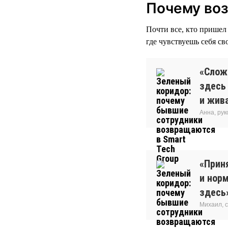
Почему во
Почти все, кто пришел 
где чувствуешь себя св
«Сложн
здесь
и жива
Анна, ру
«Прин
и нор
здесь
Михаил, 