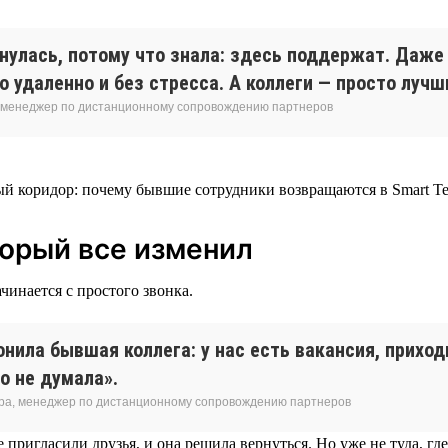
рнулась, потому что знала: здесь поддержат. Даж
 удаленно и без стресса. А коллеги — просто лучш
 менеджер по дистанционному сопровождению партнеров
торый все изменил
чинается с простого звонка.
нила бывшая коллега: у нас есть вакансия, приход
о не думала».
ра, менеджер по дистанционному сопровождению партнеров
 пригласили друзья, и она решила вернуться. Но уже не туда, где