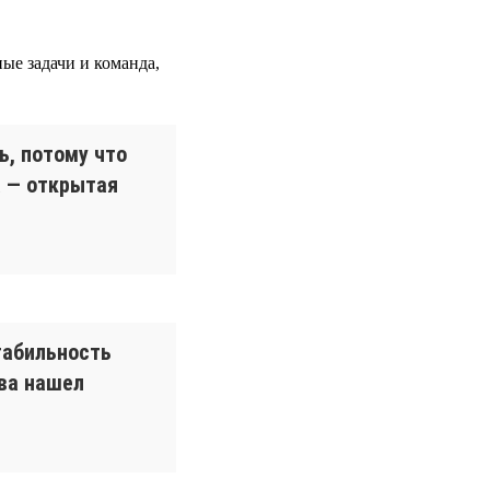
ные задачи и команда,
ь, потому что
а — открытая
табильность
ова нашел