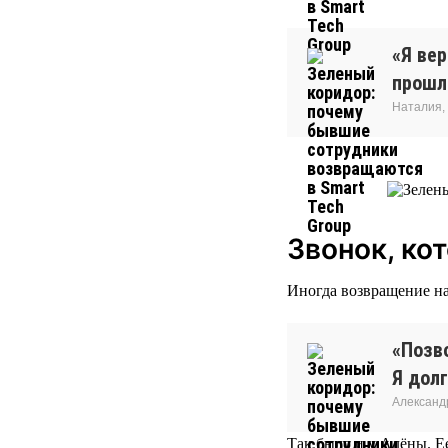
«Я ве
прошло
Наталия,
Звонок, ко
Иногда возвращение на
«Позво
Я долг
Александ
Так было и у Алёны. Ее