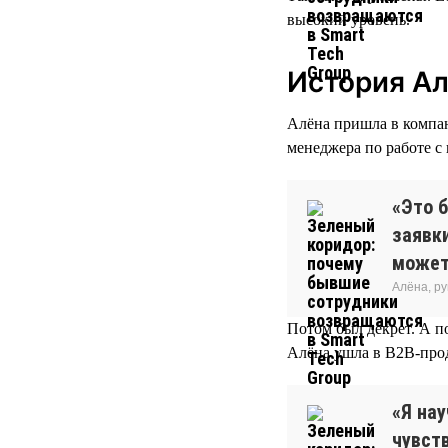
высокий уровень.
История А
Алёна пришла в компани
менеджера по работе с
«Это б
заявки
может
Алёна, р
Потом был декрет. А п
Алёна ушла в B2B-про
«Я нау
чувств