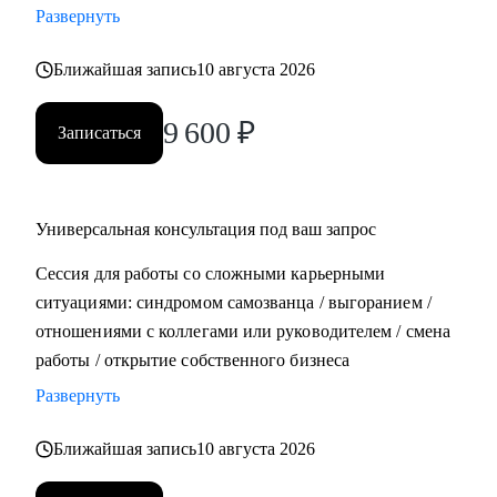
Развернуть
• Составить план роста до позиции руководителя
Ближайшая запись
10 августа 2026
Кому могу помочь:
• Всем, кто хочет строить карьеру за рубежом
9 600
₽
Записаться
• Руководителям и тем, кто хочет дорасти до
управленческих позиций
• Специалистам в маркетинге и продукте различного
уровня
Универсальная консультация под ваш запрос
Сессия для работы со сложными карьерными
ситуациями: синдромом самозванца / выгоранием /
отношениями с коллегами или руководителем / смена
работы / открытие собственного бизнеса
Развернуть
Ближайшая запись
10 августа 2026