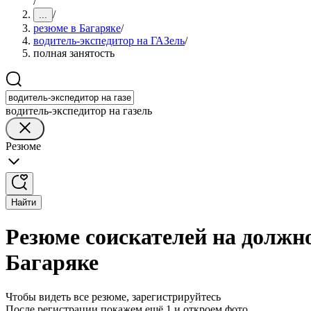
/
/
...
резюме в Багаряке
/
водитель-экспедитор на ГАЗель
/
полная занятость
водитель-экспедитор на газель
Резюме
Найти
Резюме соискателей на должно
Багаряке
Чтобы видеть все резюме, зарегистрируйтесь
После регистрации покажем ещё 1 и откроем фото