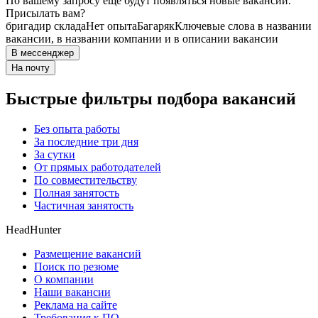
По вашему запросу ещё будут появляться новые вакансии.
Присылать вам?
бригадир склада
Нет опыта
Багаряк
Ключевые слова в названии
вакансии, в названии компании и в описании вакансии
В мессенджер
На почту
Быстрые фильтры подбора вакансий
Без опыта работы
За последние три дня
За сутки
От прямых работодателей
По совместительству
Полная занятость
Частичная занятость
HeadHunter
Размещение вакансий
Поиск по резюме
О компании
Наши вакансии
Реклама на сайте
Требования к ПО