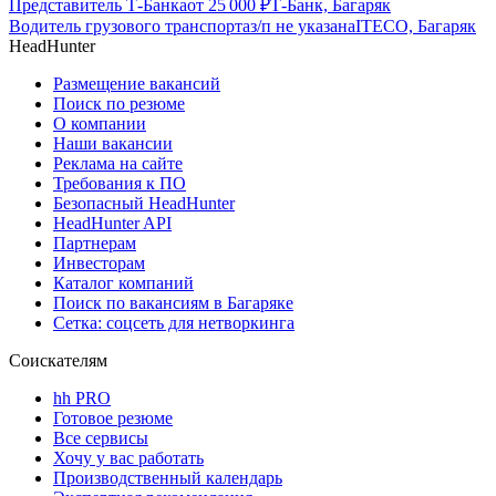
Представитель Т-Банка
от
25 000
₽
Т-Банк, Багаряк
Водитель грузового транспорта
з/п не указана
ITECO, Багаряк
HeadHunter
Размещение вакансий
Поиск по резюме
О компании
Наши вакансии
Реклама на сайте
Требования к ПО
Безопасный HeadHunter
HeadHunter API
Партнерам
Инвесторам
Каталог компаний
Поиск по вакансиям в Багаряке
Сетка: соцсеть для нетворкинга
Соискателям
hh PRO
Готовое резюме
Все сервисы
Хочу у вас работать
Производственный календарь