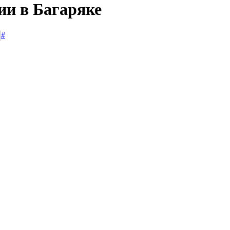
ии в Багаряке
#