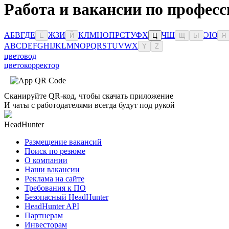
Работа и вакансии по професс
А
Б
В
Г
Д
Е
Ж
З
И
К
Л
М
Н
О
П
Р
С
Т
У
Ф
Х
Ч
Ш
Э
Ю
Ё
Й
Ц
Щ
Ы
Я
A
B
C
D
E
F
G
H
I
J
K
L
M
N
O
P
Q
R
S
T
U
V
W
X
Y
Z
цветовод
цветокорректор
Сканируйте QR-код, чтобы скачать приложение
И чаты с работодателями всегда будут под рукой
HeadHunter
Размещение вакансий
Поиск по резюме
О компании
Наши вакансии
Реклама на сайте
Требования к ПО
Безопасный HeadHunter
HeadHunter API
Партнерам
Инвесторам