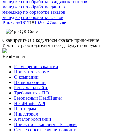
менеджер по обработке входящих звонков
менеджер по обработке данных
менеджер по обработке заказов
менеджер по обработке заявок
В начало
16
17
18
19
20
...
47
дальше
Сканируйте QR-код, чтобы скачать приложение
И чаты с работодателями всегда будут под рукой
HeadHunter
Размещение вакансий
Поиск по резюме
О компании
Наши вакансии
Реклама на сайте
Требования к ПО
Безопасный HeadHunter
HeadHunter API
Партнерам
Инвесторам
Каталог компаний
Поиск по вакансиям в Багаряке
Сетка: соцсеть для нетворкинга