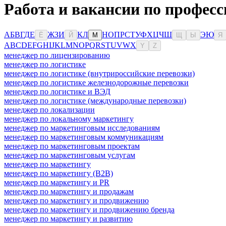
Работа и вакансии по професс
А
Б
В
Г
Д
Е
Ж
З
И
К
Л
Н
О
П
Р
С
Т
У
Ф
Х
Ц
Ч
Ш
Э
Ю
Ё
Й
М
Щ
Ы
Я
A
B
C
D
E
F
G
H
I
J
K
L
M
N
O
P
Q
R
S
T
U
V
W
X
Y
Z
менеджер по лицензированию
менеджер по логистике
менеджер по логистике (внутрироссийские перевозки)
менеджер по логистике железнодорожные перевозки
менеджер по логистике и ВЭД
менеджер по логистике (международные перевозки)
менеджер по локализации
менеджер по локальному маркетингу
менеджер по маркетинговым исследованиям
менеджер по маркетинговым коммуникациям
менеджер по маркетинговым проектам
менеджер по маркетинговым услугам
менеджер по маркетингу
менеджер по маркетингу (B2B)
менеджер по маркетингу и PR
менеджер по маркетингу и продажам
менеджер по маркетингу и продвижению
менеджер по маркетингу и продвижению бренда
менеджер по маркетингу и развитию