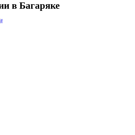
ии в Багаряке
#