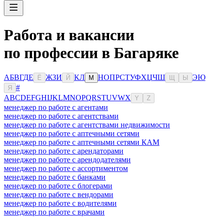
Работа и вакансии
по профессии в Багаряке
А
Б
В
Г
Д
Е
Ж
З
И
К
Л
Н
О
П
Р
С
Т
У
Ф
Х
Ц
Ч
Ш
Э
Ю
Ё
Й
М
Щ
Ы
#
Я
A
B
C
D
E
F
G
H
I
J
K
L
M
N
O
P
Q
R
S
T
U
V
W
X
Y
Z
менеджер по работе с агентами
менеджер по работе с агентствами
менеджер по работе с агентствами недвижимости
менеджер по работе с аптечными сетями
менеджер по работе с аптечными сетями КАМ
менеджер по работе с арендаторами
менеджер по работе с арендодателями
менеджер по работе с ассортиментом
менеджер по работе с банками
менеджер по работе с блогерами
менеджер по работе с вендорами
менеджер по работе с водителями
менеджер по работе с врачами