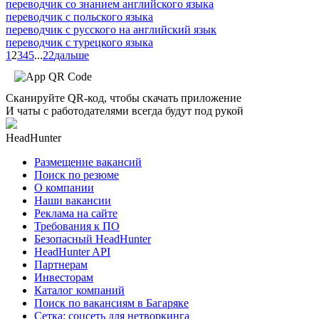
переводчик со знанием английского языка
переводчик с польского языка
переводчик с русского на английский язык
переводчик с турецкого языка
1
2
3
4
5
...
22
дальше
Сканируйте QR-код, чтобы скачать приложение
И чаты с работодателями всегда будут под рукой
HeadHunter
Размещение вакансий
Поиск по резюме
О компании
Наши вакансии
Реклама на сайте
Требования к ПО
Безопасный HeadHunter
HeadHunter API
Партнерам
Инвесторам
Каталог компаний
Поиск по вакансиям в Багаряке
Сетка: соцсеть для нетворкинга