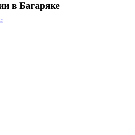
ии в Багаряке
#