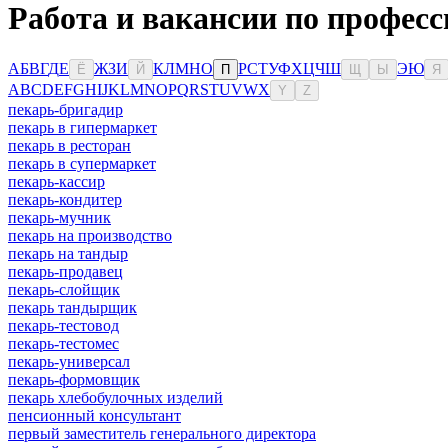
Работа и вакансии по професс
А
Б
В
Г
Д
Е
Ж
З
И
К
Л
М
Н
О
Р
С
Т
У
Ф
Х
Ц
Ч
Ш
Э
Ю
Ё
Й
П
Щ
Ы
Я
A
B
C
D
E
F
G
H
I
J
K
L
M
N
O
P
Q
R
S
T
U
V
W
X
Y
Z
пекарь-бригадир
пекарь в гипермаркет
пекарь в ресторан
пекарь в супермаркет
пекарь-кассир
пекарь-кондитер
пекарь-мучник
пекарь на производство
пекарь на тандыр
пекарь-продавец
пекарь-слойщик
пекарь тандырщик
пекарь-тестовод
пекарь-тестомес
пекарь-универсал
пекарь-формовщик
пекарь хлебобулочных изделий
пенсионный консультант
первый заместитель генерального директора