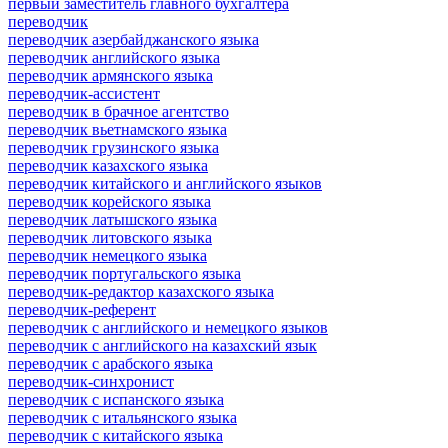
первый заместитель главного бухгалтера
переводчик
переводчик азербайджанского языка
переводчик английского языка
переводчик армянского языка
переводчик-ассистент
переводчик в брачное агентство
переводчик вьетнамского языка
переводчик грузинского языка
переводчик казахского языка
переводчик китайского и английского языков
переводчик корейского языка
переводчик латышского языка
переводчик литовского языка
переводчик немецкого языка
переводчик португальского языка
переводчик-редактор казахского языка
переводчик-референт
переводчик с английского и немецкого языков
переводчик с английского на казахский язык
переводчик с арабского языка
переводчик-синхронист
переводчик с испанского языка
переводчик с итальянского языка
переводчик с китайского языка