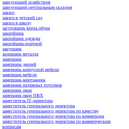
заведующий хозяйством
заведующий центральным складом
завхоз
завхоз в детский сад
завхоз в школу
заготовщик верха обуви
закройщик
закройщик одежды
закройщик-портной
закупщик
заливщик металла
замерщик
замерщик дверей
замерщик корпусной мебели
замерщик мебели
замерщик-монтажник
замерщик натяжных потолков
замерщик окон
замерщик окон ПВХ
заместитель IT-директора
заместитель генерального директора
заместитель генерального директора по качеству
заместитель генерального директора по коммерции
заместитель генерального директора по коммерческим
вопросам