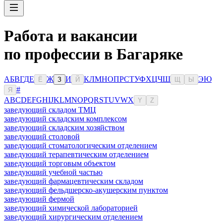
Работа и вакансии
по профессии в Багаряке
А
Б
В
Г
Д
Е
Ж
И
К
Л
М
Н
О
П
Р
С
Т
У
Ф
Х
Ц
Ч
Ш
Э
Ю
Ё
З
Й
Щ
Ы
#
Я
A
B
C
D
E
F
G
H
I
J
K
L
M
N
O
P
Q
R
S
T
U
V
W
X
Y
Z
заведующий складом ТМЦ
заведующий складским комплексом
заведующий складским хозяйством
заведующий столовой
заведующий стоматологическим отделением
заведующий терапевтическим отделением
заведующий торговым объектом
заведующий учебной частью
заведующий фармацевтическим складом
заведующий фельдшерско-акушерским пунктом
заведующий фермой
заведующий химической лабораторией
заведующий хирургическим отделением